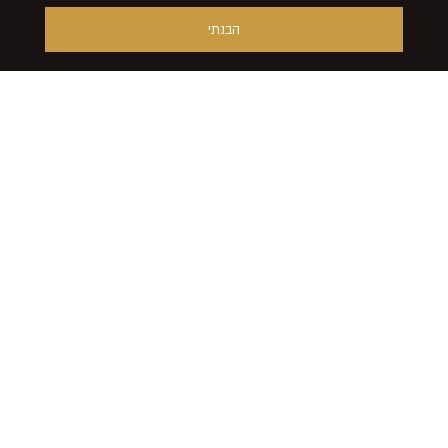
הבנתי
הורדת הקטלוג
מועדון
הלקוחות של
שוקולאב.
מרוויחים
יותר!