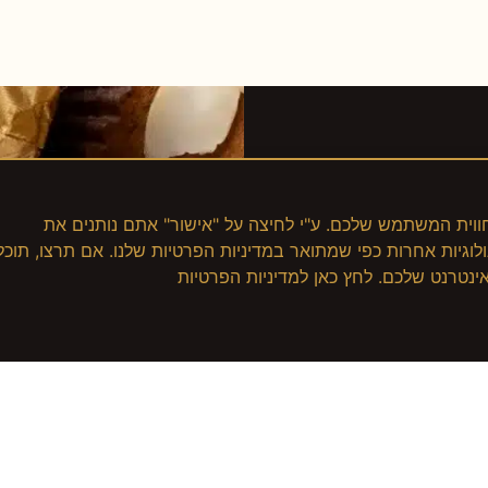
cookie כדי לשפר את חווית המשתמש שלכם. ע"י לחיצה על "אישור" אתם נותנים את
שימוש שלנו בקבצי cookies ובטכנולוגיות אחרות כפי שמתואר במדיניות הפרטיות שלנו. אם תרצו, תוכל