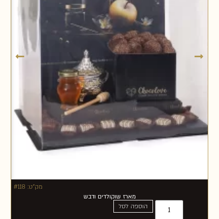
מק"ט: #118
מארז שוקולדים ודבש
הוספה לסל