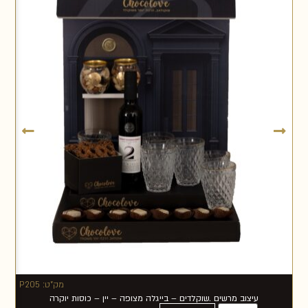
מק"ט: P205
עיצוב מרשים .שוקלדים – בייגלה מצופה – יין – כוסות יוקרה