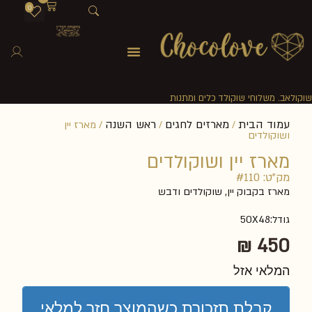
0
שוקולאב. משלוחי שוקולד כלים ומתנות
עמוד הבית
מארזים לחגים
ראש השנה
/
/
/ מארז יין
ושוקולדים
מארז יין ושוקולדים
מק"ט: #110
מארז בקבוק יין, שוקולדים ודבש
גודל:50X48
₪
450
המלאי אזל
קבלת תזכורת כשהמוצר חזר למלאי