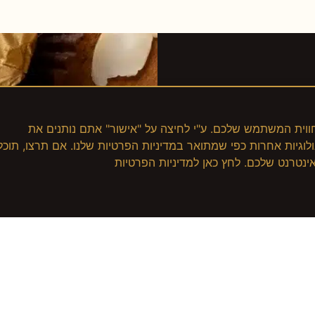
cookie כדי לשפר את חווית המשתמש שלכם. ע"י לחיצה על "אישור" אתם נותנים את
שימוש שלנו בקבצי cookies ובטכנולוגיות אחרות כפי שמתואר במדיניות הפרטיות שלנו. אם תרצו, תוכל