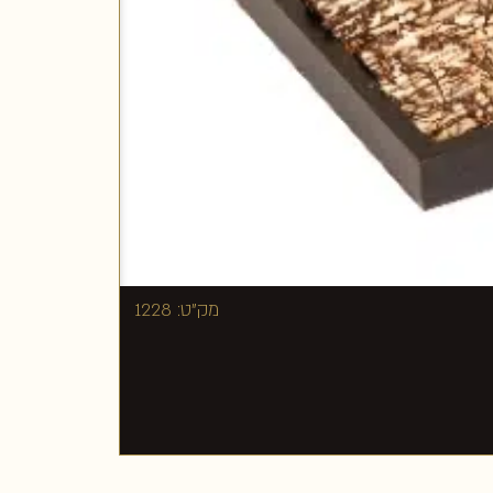
מק"ט: 1228
₪
260