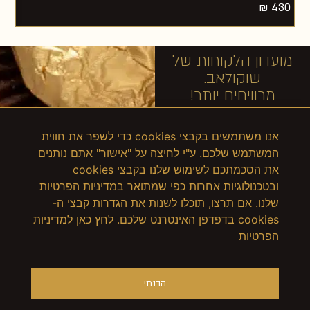
₪
430
מועדון הלקוחות של
שוקולאב.
מרוויחים יותר!
אנו משתמשים בקבצי cookies כדי לשפר את חווית
המשתמש שלכם. ע"י לחיצה על "אישור" אתם נותנים
את הסכמתכם לשימוש שלנו בקבצי cookies
ובטכנולוגיות אחרות כפי שמתואר במדיניות הפרטיות
שלנו. אם תרצו, תוכלו לשנות את הגדרות קבצי ה-
cookies בדפדפן האינטרנט שלכם. לחץ כאן למדיניות
הפרטיות
הבנתי