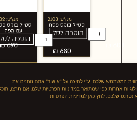
מק"ט: 2103
מק"ט: 2102
סטייל בוקס פסח
סטייל בוקס פס
עם מפה
הוספה לסל
הוספה לסל
₪
690
₪
600
₪
680
cookie כדי לשפר את חווית המשתמש שלכם. ע"י לחיצה על "אישור" אתם נותנים את
שימוש שלנו בקבצי cookies ובטכנולוגיות אחרות כפי שמתואר במדיניות הפרטיות שלנו. אם תרצו, תוכל